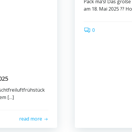
Pack ma’s! Das große
am 18. Mai 2025 ?? Ho
0
025
chtfreiluftfrühstück
dem […]
read more