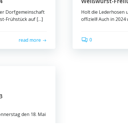
4
Weißwurst-Freil
der Dorfgemeinschaft
Holt die Lederhosen u
st-Frühstück auf […]
offiziell! Auch in 2024 
0
read more
3
onnerstag den 18. Mai