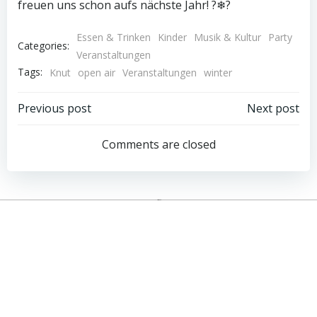
freuen uns schon aufs nächste Jahr! ?❄?
Essen & Trinken
Kinder
Musik & Kultur
Party
Categories:
Veranstaltungen
Tags:
Knut
open air
Veranstaltungen
winter
Post
Post
Previous post
Next post
navigation
navigation
Comments are closed
Impressum
Kontakt
Datenschutzerklärung
Gemeinde Hausen bei Würzburg
Landkreis Würzburg