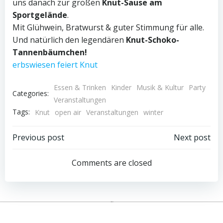
uns danach zur großen
Knut-Sause am
Sportgelände
.
Mit Glühwein, Bratwurst & guter Stimmung für alle.
Und natürlich den legendären
Knut-Schoko-
Tannenbäumchen!
erbswiesen feiert Knut
Essen & Trinken
Kinder
Musik & Kultur
Party
Categories:
Veranstaltungen
Tags:
Knut
open air
Veranstaltungen
winter
Post
Post
Previous post
Next post
navigation
navigation
Comments are closed